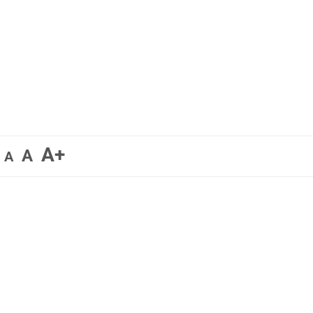
A+
A
A