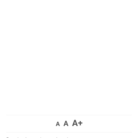
A+
A
A