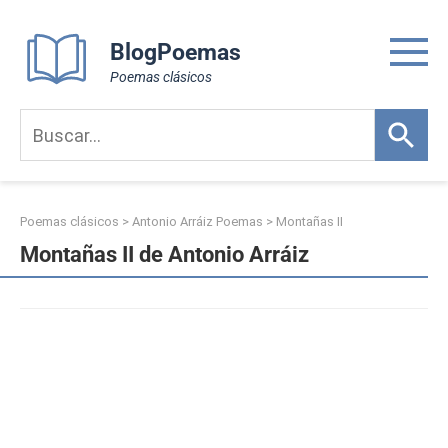
Skip
to
BlogPoemas
content
Poemas clásicos
Poemas clásicos
>
Antonio Arráiz Poemas
>
Montañas II
Montañas II de Antonio Arráiz