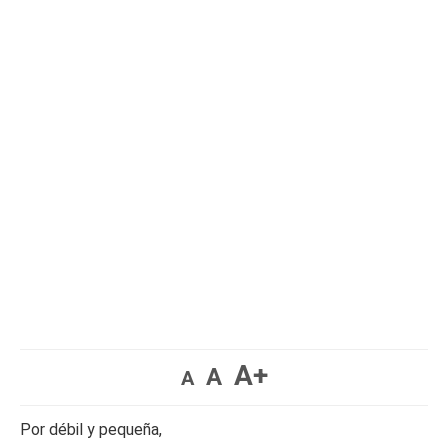
A+
A
A
Por débil y pequeña,