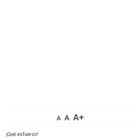
A+
A
A
¡Qué esfuerzo!