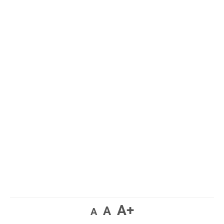
A+
A
A