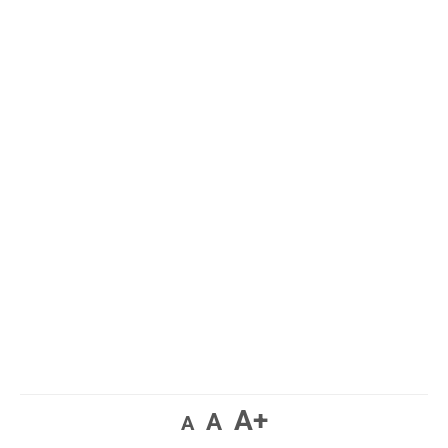
A+
A
A