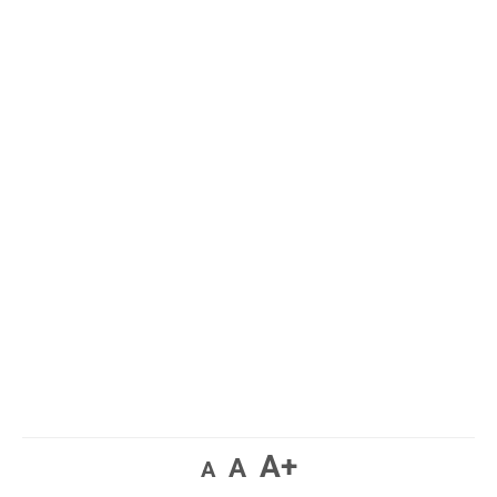
A+
A
A