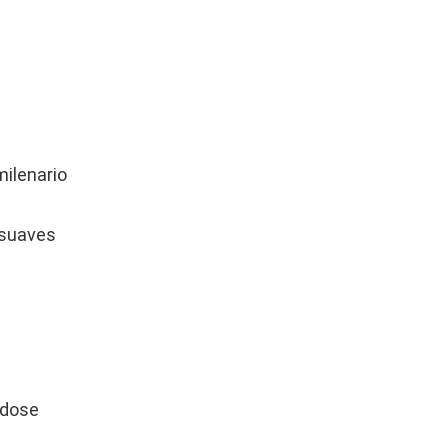
milenario
 suaves
ndose