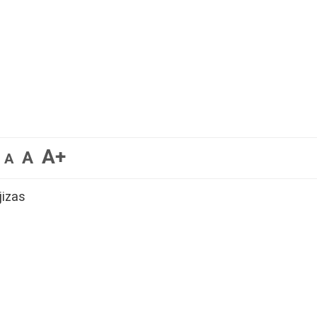
A+
A
A
jizas