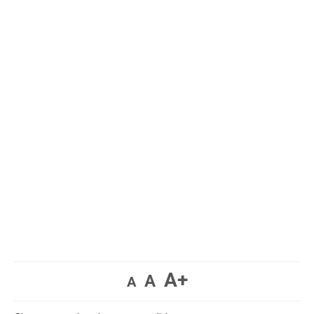
A+
A
A