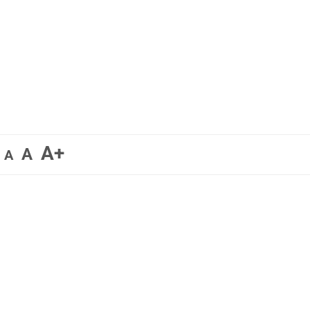
A+
A
A