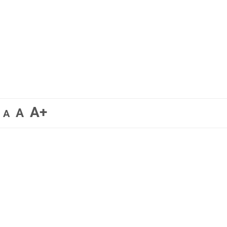
A+
A
A