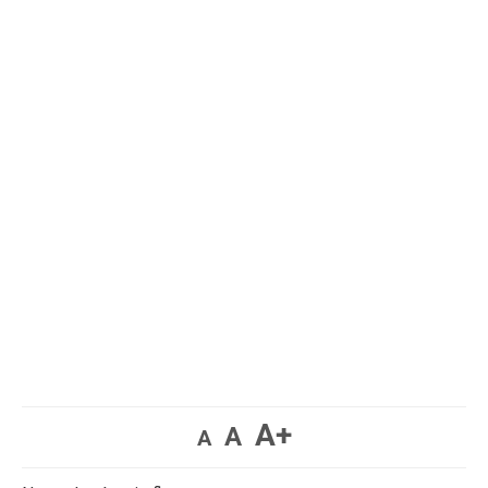
A+
A
A