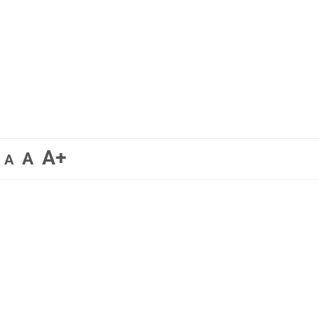
A+
A
A