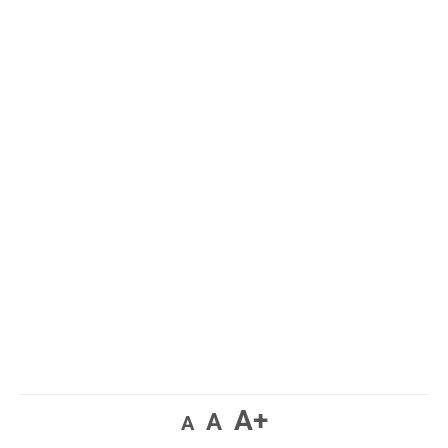
A+
A
A