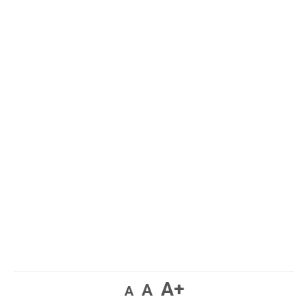
A+
A
A