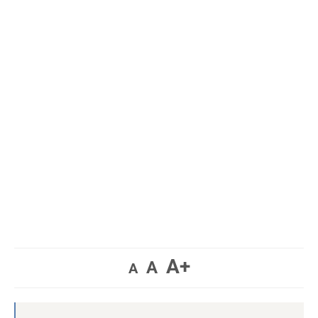
A+
A
A