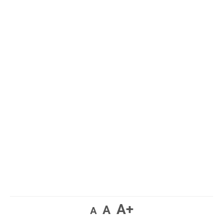
A+
A
A