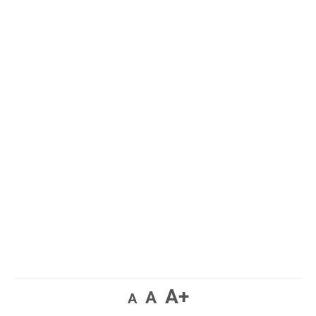
A+
A
A