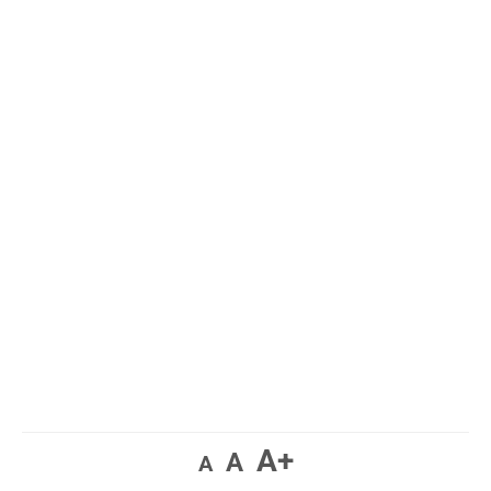
A+
A
A