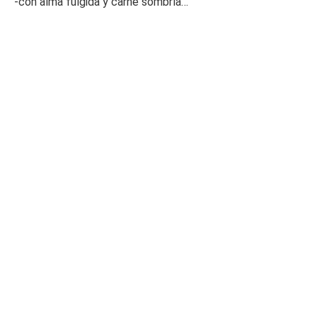
-con alma fúlgida y carne sombría…