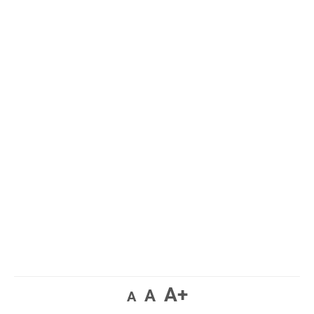
A+
A
A