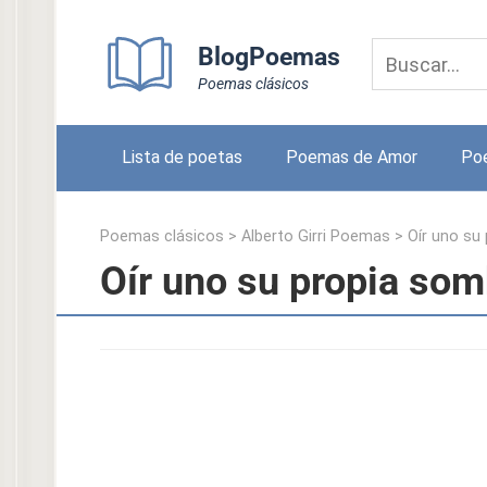
Skip
to
BlogPoemas
content
Poemas clásicos
Lista de poetas
Poemas de Amor
Po
Poemas clásicos
>
Alberto Girri Poemas
>
Oír uno su
Oír uno su propia somb