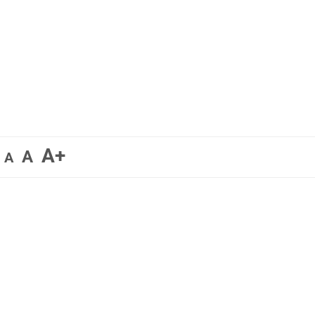
A+
A
A