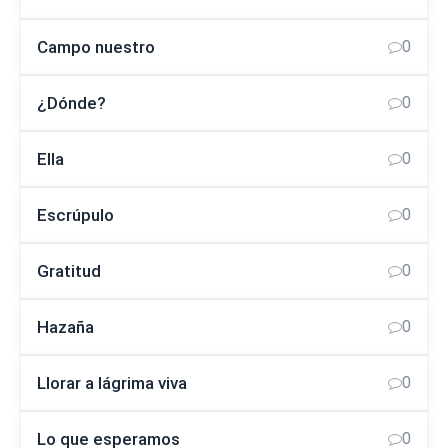
Campo nuestro
0
¿Dónde?
0
Ella
0
Escrúpulo
0
Gratitud
0
Hazaña
0
Llorar a lágrima viva
0
Lo que esperamos
0