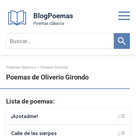
Skip
to
BlogPoemas
content
Poemas clásicos
Poemas clásicos
>
Oliverio Girondo
Poemas de Oliverio Girondo
Lista de poemas:
¡Azotadme!
0
Calle de las sierpes
0