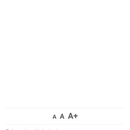
A+
A
A