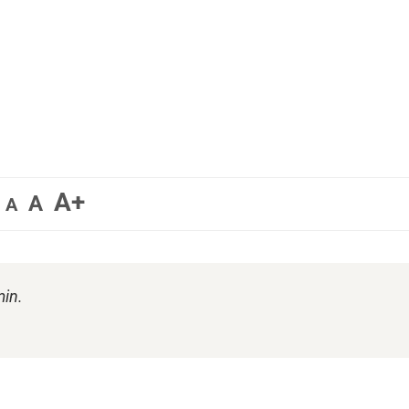
A+
A
A
min.