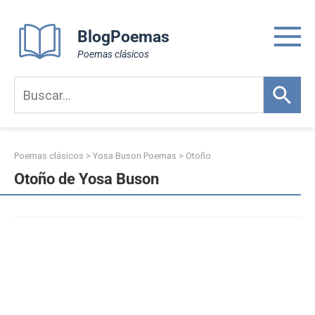
Skip
to
BlogPoemas
content
Poemas clásicos
Poemas clásicos
>
Yosa Buson Poemas
>
Otoño
Otoño de Yosa Buson