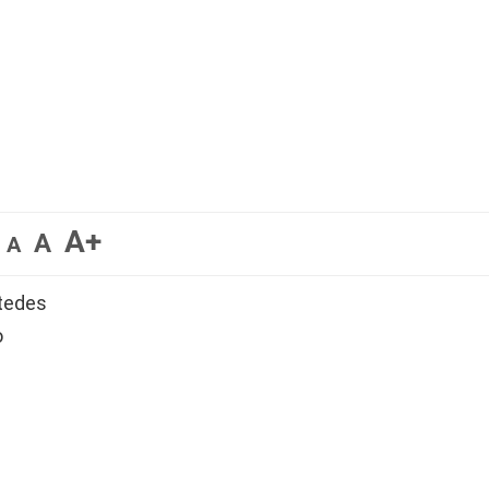
A+
A
A
stedes
o