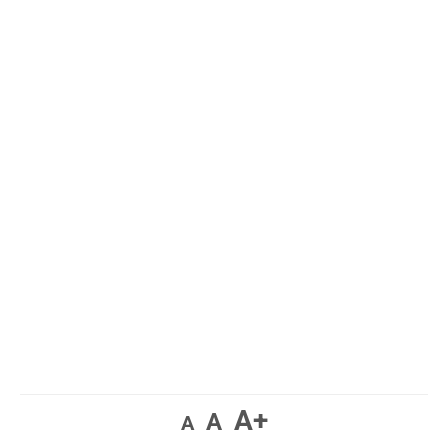
A+
A
A