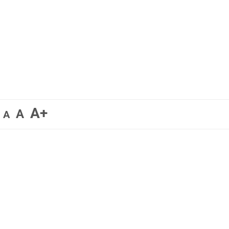
A+
A
A