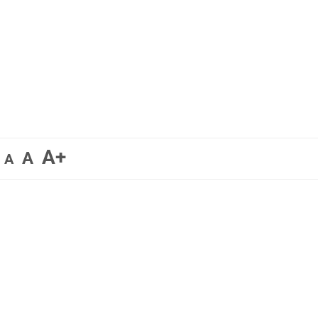
A+
A
A