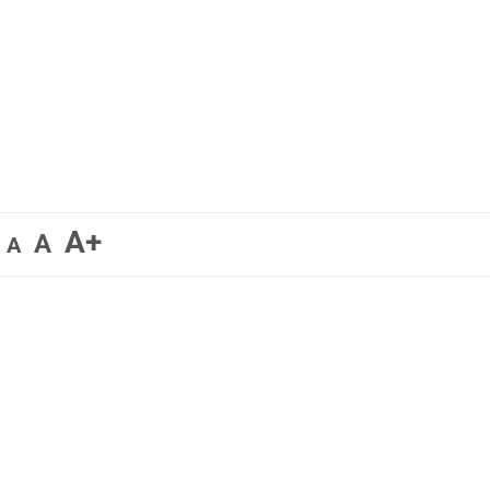
A+
A
A