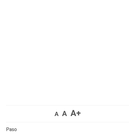
A+
A
A
Paso