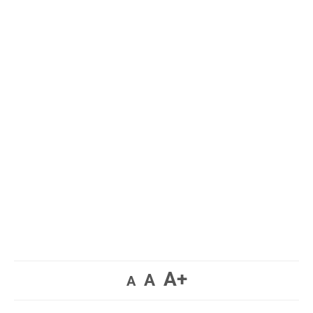
A+
A
A