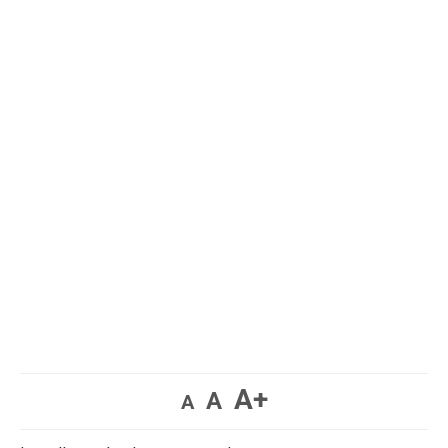
A+
A
A