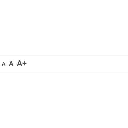
A+
A
A