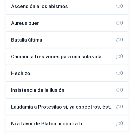
Ascensión a los abismos
0
Aureus puer
0
Batalla última
0
Canción a tres voces para una sola vida
0
Hechizo
0
Insistencia de la ilusión
0
Laudamía a Protesilao si, ya espectros, éste le saliera al encuentro
0
Ni a favor de Platón ni contra ti
0