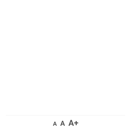
A+
A
A