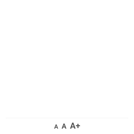
A+
A
A