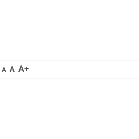
A+
A
A