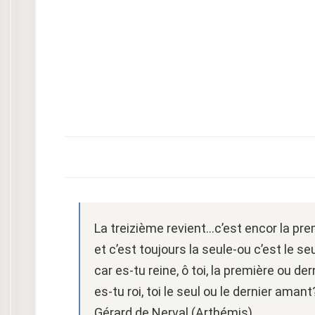
La treizième revient…c’est encor la pre
et c’est toujours la seule-ou c’est le s
car es-tu reine, ô toi, la première ou de
es-tu roi, toi le seul ou le dernier amant
Gérard de Nerval (Arthémis)