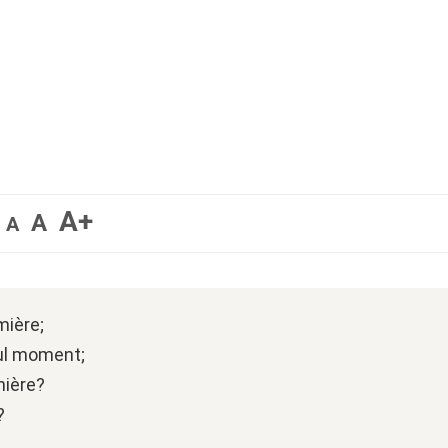
A+
A
A
mière;
eul moment;
rnière?
?