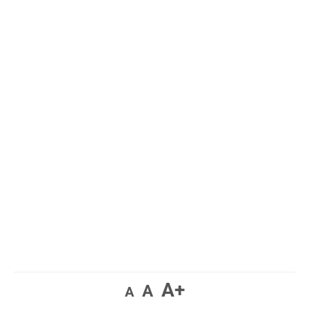
A+
A
A