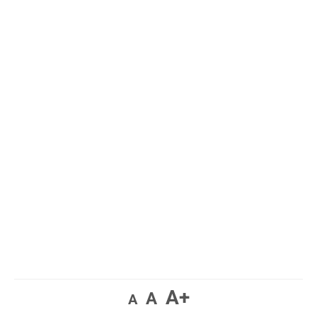
A+
A
A