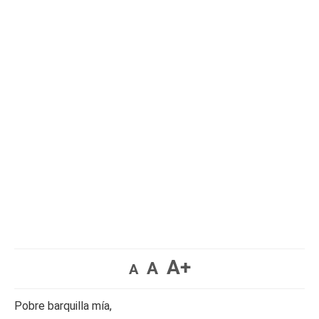
A+
A
A
Pobre barquilla mía,