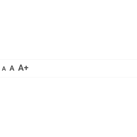
A+
A
A