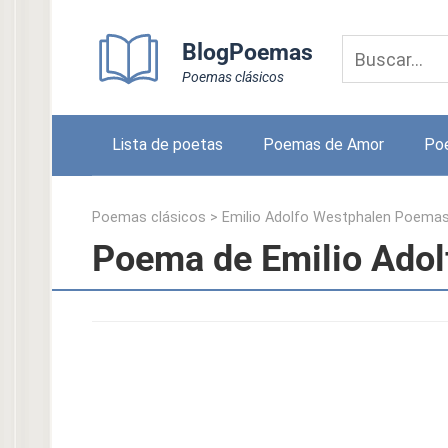
Skip
to
BlogPoemas
content
Poemas clásicos
Lista de poetas
Poemas de Amor
Po
Poemas clásicos
>
Emilio Adolfo Westphalen Poema
Poema de Emilio Adol