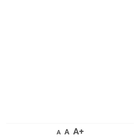
A+
A
A