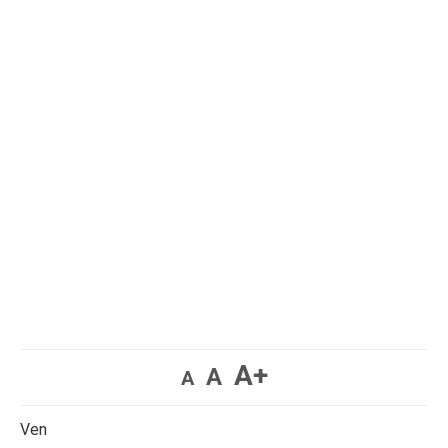
A+
A
A
Ven