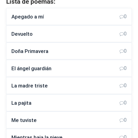
Lista de poemas:
Apegado a mí
0
Devuelto
0
Doña Primavera
0
El ángel guardián
0
La madre triste
0
La pajita
0
Me tuviste
0
Mientras baja la nieve
0