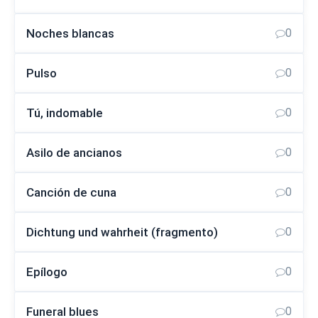
Noches blancas
0
Pulso
0
Tú, indomable
0
Asilo de ancianos
0
Canción de cuna
0
Dichtung und wahrheit (fragmento)
0
Epílogo
0
Funeral blues
0