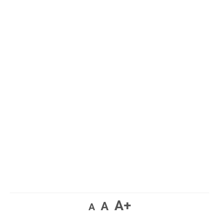
A+
A
A