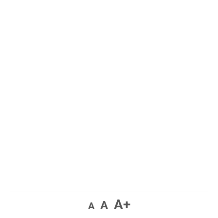
A+
A
A